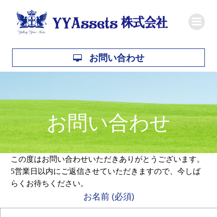
コ
ン
テ
ン
ツ
お問い合わせ
へ
ス
キ
ッ
お問い合わせ
プ
この度はお問い合わせいただきありがとうございます。
5営業日以内にご返信させていただきますので、今しば
らくお待ちください。
お名前 (必須)