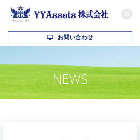
コ
ン
テ
ン
ツ
お問い合わせ
へ
ス
キ
ッ
NEWS
プ
7月 10, 2020